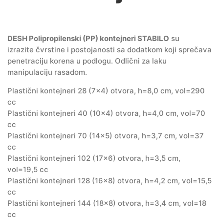
DESH Polipropilenski (PP) kontejneri STABILO
su
izrazite čvrstine i postojanosti sa dodatkom koji sprečava
penetraciju korena u podlogu. Odlični za laku
manipulaciju rasadom.
Plastični kontejneri 28 (7×4) otvora, h=8,0 cm, vol=290
cc
Plastični kontejneri 40 (10×4) otvora, h=4,0 cm, vol=70
cc
Plastični kontejneri 70 (14×5) otvora, h=3,7 cm, vol=37
cc
Plastični kontejneri 102 (17×6) otvora, h=3,5 cm,
vol=19,5 cc
Plastični kontejneri 128 (16×8) otvora, h=4,2 cm, vol=15,5
cc
Plastični kontejneri 144 (18×8) otvora, h=3,4 cm, vol=18
cc