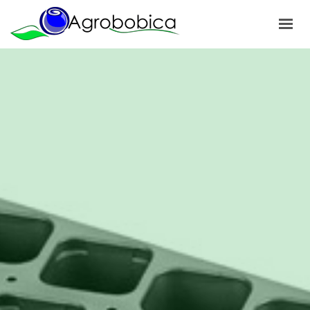
POČETNA
O NAMA
PROIZVODI
NAŠI PROJEKTI
NOVOSTI
GALERIJA
KONTAKT