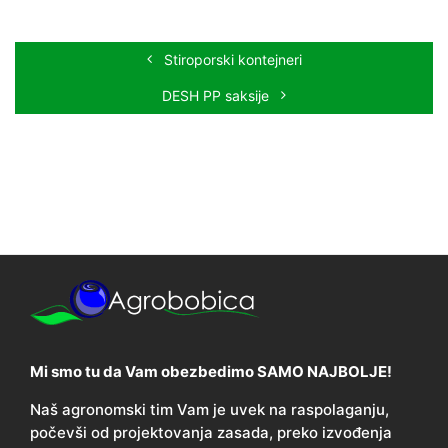
Stiroporski kontejneri
DESH PP saksije
Mi smo tu da Vam obezbedimo SAMO NAJBOLJE!
Naš agronomski tim Vam je uvek na raspolaganju,
počevši od projektovanja zasada, preko izvođenja