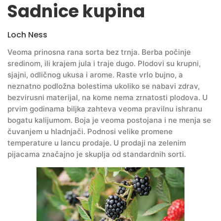
Sadnice kupina
Loch Ness
Veoma prinosna rana sorta bez trnja. Berba počinje
sredinom, ili krajem jula i traje dugo. Plodovi su krupni,
sjajni, odličnog ukusa i arome. Raste vrlo bujno, a
neznatno podložna bolestima ukoliko se nabavi zdrav,
bezvirusni materijal, na kome nema zrnatosti plodova. U
prvim godinama biljka zahteva veoma pravilnu ishranu
bogatu kalijumom. Boja je veoma postojana i ne menja se
čuvanjem u hladnjači. Podnosi velike promene
temperature u lancu prodaje. U prodaji na zelenim
pijacama značajno je skuplja od standardnih sorti.