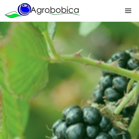
POČETNA
O NAMA
PROIZVODI
NAŠI PROJEKTI
NOVOSTI
GALERIJA
KONTAKT