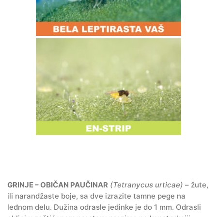
GRINJE – OBIČAN PAUČINAR
(Tetranycus urticae)
– žute,
ili narandžaste boje, sa dve izrazite tamne pege na
leđnom delu. Dužina odrasle jedinke je do 1 mm. Odrasli