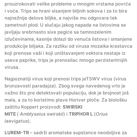
prouzrokovati velike probleme u mnogim vrstama povrća
i voća. Trips se hrani sisanjem biljnih sokova i za to bira
najnežnije delove biljke, a najviše mu odgovara tek
zametnuti plod. U slučaju jakog napada na listovima se
javljaju srebrnasto sive pegice sa tamnozelenim
izlučevinama, kasnije dolazi do venuća listova i smanjene
produkcije biljaka. Za razliku od virusa mozaika krastavca
koji prenose vaši i koji uništavanjem vektora nestaje iz
useva paprike, trips je prenosilac mnogo perzistentnijih
virusa.
Najpoznatiji virus koji prenosi trips jeTSWV virus (virus
bronzavosti paradajza). Zbog svega navedenog vrlo je
važno što pre detektovati populaciju, dok je brojnost još
mala, a za to koristimo plave Horiver ploče. Za biološku
zaštitu Koppert proizvodi:
SWIRSKI
MITE
(
Amblyseius swirskii
) i
TRIPHOR L
(
Orius
laevigatus
).
LUREM-TR
– sadrži aromatske supstance neodoljive za