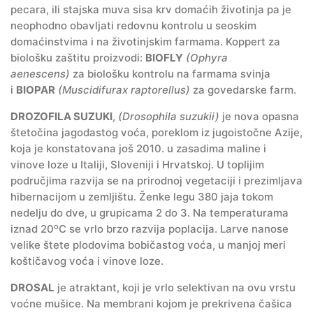
pecara, ili stajska muva sisa krv domaćih životinja pa je
neophodno obavljati redovnu kontrolu u seoskim
domaćinstvima i na životinjskim farmama. Koppert za
biološku zaštitu proizvodi:
BIOFLY
(Ophyra
aenescens)
za biološku kontrolu na farmama svinja
i
BIOPAR
(Muscidifurax raptorellus)
za govedarske farm.
DROZOFILA SUZUKI
,
(Drosophila suzukii)
je nova opasna
štetočina jagodastog voća, poreklom iz jugoistočne Azije,
koja je konstatovana još 2010. u zasadima maline i
vinove loze u Italiji, Sloveniji i Hrvatskoj. U toplijim
područjima razvija se na prirodnoj vegetaciji i prezimljava
hibernacijom u zemljištu. Ženke legu 380 jaja tokom
nedelju do dve, u grupicama 2 do 3. Na temperaturama
o
iznad 20
C se vrlo brzo razvija poplacija. Larve nanose
velike štete plodovima bobičastog voća, u manjoj meri
koštičavog voća i vinove loze.
DROSAL
je atraktant, koji je vrlo selektivan na ovu vrstu
voćne mušice. Na membrani kojom je prekrivena čašica