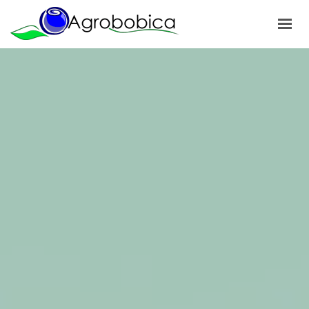
POČETNA
O NAMA
PROIZVODI
NAŠI PROJEKTI
NOVOSTI
GALERIJA
KONTAKT