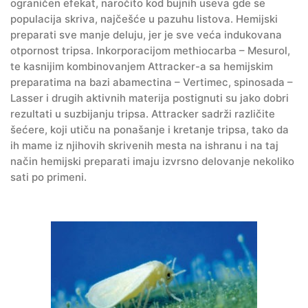
ograničen efekat, naročito kod bujnih useva gde se
populacija skriva, najčešće u pazuhu listova. Hemijski
preparati sve manje deluju, jer je sve veća indukovana
otpornost tripsa. Inkorporacijom methiocarba – Mesurol,
te kasnijim kombinovanjem Attracker-a sa hemijskim
preparatima na bazi abamectina – Vertimec, spinosada –
Lasser i drugih aktivnih materija postignuti su jako dobri
rezultati u suzbijanju tripsa. Attracker sadrži različite
šećere, koji utiču na ponašanje i kretanje tripsa, tako da
ih mame iz njihovih skrivenih mesta na ishranu i na taj
način hemijski preparati imaju izvrsno delovanje nekoliko
sati po primeni.