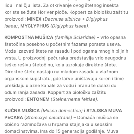
licu i naličju lista. Za otkrivanje ovog štetnog insekta
koriste se žute Horiver ploče. Koppert za biološku zaštitu
proizvodi:
MINEX
(
Dacnusa sibirica + Diglyphus
isaea)
,
MYGLYPHUS
(Diglyphus isaea)
.
KOMPOSTNA MUŠICA
(familija Sciaridae)
– vrlo opasna
štetočina posebno u početnim fazama porasta useva.
Može izazvati štete na rasadu i podlogama mnogih biljnih
vrsta. U proizvodnji pečuraka predstavlja vrlo neugodnu i
teško rešivu štetočinu, koja uzrokuje direktne štete.
Direktne štete nastaju na mladom zasadu u vlažnom
organskom supstratu, gde larve uništavaju koren i time
prekidaju ulazne kanale za vodu i hranu te dolazi do
odumiranja zasada. Koppert za biološku zaštitu
proizvodi:
ENTONEM
(Steinernema feltiae).
KUĆNA MUŠICA
(Musca domestica)
i
STAJSKA MUVA
PECARA
(
Stomoxys calcitrans)
– Domaća mušica se
obično razmnožava u hrpama stajnjaka u seoskim
domaćinstvima. Ima do 15 generacija godišnje. Muva