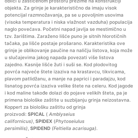
oblici u zaštićenom prostoru prezime na konstrukciji
objekta. Za grinje je karakteristično da imaju visok
potencijal razmnožavanja, pa se u povoljnim usovima
(visoka temperatura i niska vlažnost vazduha) populacija
naglo povećava. Početni napad javlja se mestimično u
tzv. žarištima. Zaraženo lišće puno je sitnih hlorotičnih
tačaka, pa lišće postaje prošarano. Karakteristika ove
grinje je oblikovanje paučine na naličju listova, koja može
u slučajevima jakog napada povezati više listova
zajedno. Kasnije lišće žuti i suši se. Kod plodovitog
povrća najveće štete izaziva na krastavcu, tikvicama,
plavom patlidžanu, a manje na paprici i paradajzu, kod
lisnatog povrća izaziva velike štete na celeru. Kod jagode
i kod maline takođe dolazi do pojave velikih šteta, pa je
primena biološke zaštite u suzbijanju grinja neizostavna.
Koppert za biološku zaštitu od grinja
proizvodi:
SPICAL
(
Amblyseius
californicus)
,
SPIDEX
(
Phytoseiulus
persimilis)
,
SPIDEND
(Feltiella acarisuga).