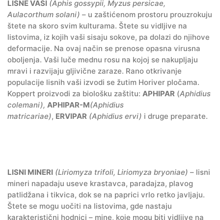
LISNE VAŠI
(Aphis gossypii, Myzus persicae,
Aulacorthum solani)
– u zaštićenom prostoru prouzrokuju
štete na skoro svim kulturama. Štete su vidljive na
listovima, iz kojih vaši sisaju sokove, pa dolazi do njihove
deformacije. Na ovaj način se prenose opasna virusna
oboljenja. Vaši luče mednu rosu na kojoj se nakupljaju
mravi i razvijaju gljivične zaraze. Rano otkrivanje
populacije lisnih vaši izvodi se žutim Horiver pločama.
Koppert proizvodi za biološku zaštitu:
APHIPAR
(
Aphidius
colemani),
APHIPAR-M
(Aphidius
matricariae)
,
ERVIPAR
(Aphidius ervi)
i druge preparate.
LISNI MINERI
(Liriomyza trifoli, Liriomyza bryoniae)
– lisni
mineri napadaju useve krastavca, paradajza, plavog
patlidžana i tikvica, dok se na paprici vrlo retko javljaju.
Štete se mogu uočiti na listovima, gde nastaju
karakteristični hodnici – mine, koje mogu biti vidljive na