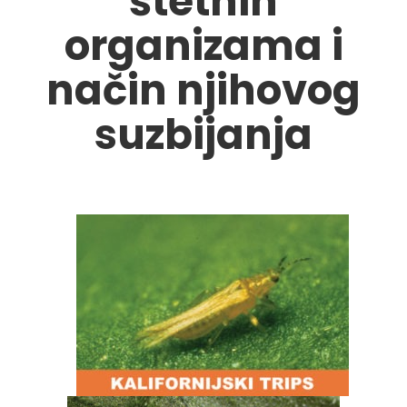
štetnih
organizama i
način njihovog
suzbijanja