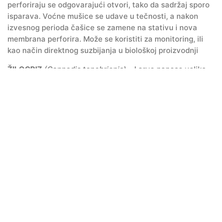
perforiraju se odgovarajući otvori, tako da sadržaj sporo
isparava. Voćne mušice se udave u tečnosti, a nakon
izvesnog perioda čašice se zamene na stativu i nova
membrana perforira. Može se koristiti za monitoring, ili
kao način direktnog suzbijanja u biološkoj proizvodnji
ŽILOGRIZ
(Capnodis tenebrionis)
– Larve nanose velike
štete na korenu koštičavog voća, najviše na višnji i
trešnji, ali i na šljivi i kajsiji. Posebno često se javlja na
jugu Srbije, ali se intenzivno širi i u Pomoravlju, a uočena
je pojava žilogriza i u Sremu. Napad dovodi do potpunog
propadanja zasada, što je bio slučaj i sa zasadima
marelice u Dalmaciji. Očekivani let imaga je u maju i junu
kada polaže jaja u pukotine u zemljištu u zoni korenovog
sistema. Praćenje leta izvodi se specijalnim lepljivim
pločama, a primene nematode u biološkoj zaštiti
podrazumeva tretiranje nakon obilne kiše, ili
navodnjavanja. Nakon primene preparata, još jednom se
obavlja zalivanje površine zemljišta oko osnove stabla. U
suzbijanju žilogriza se koristi preparat
CAPSANEM
–