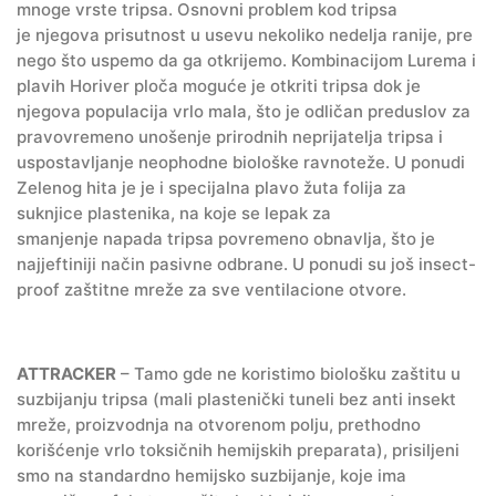
mnoge vrste tripsa. Osnovni problem kod tripsa
je njegova prisutnost u usevu nekoliko nedelja ranije, pre
nego što uspemo da ga otkrijemo. Kombinacijom Lurema i
plavih Horiver ploča moguće je otkriti tripsa dok je
njegova populacija vrlo mala, što je odličan preduslov za
pravovremeno unošenje prirodnih neprijatelja tripsa i
uspostavljanje neophodne biološke ravnoteže. U ponudi
Zelenog hita je je i specijalna plavo žuta folija za
suknjice plastenika, na koje se lepak za
smanjenje napada tripsa povremeno obnavlja, što je
najjeftiniji način pasivne odbrane. U ponudi su još insect-
proof zaštitne mreže za sve ventilacione otvore.
ATTRACKER
– Tamo gde ne koristimo biološku zaštitu u
suzbijanju tripsa (mali plastenički tuneli bez anti insekt
mreže, proizvodnja na otvorenom polju, prethodno
korišćenje vrlo toksičnih hemijskih preparata), prisiljeni
smo na standardno hemijsko suzbijanje, koje ima