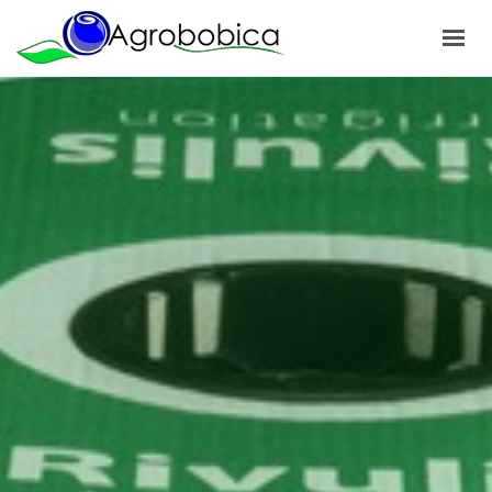
POČETNA
O NAMA
PROIZVODI
NAŠI PROJEKTI
NOVOSTI
GALERIJA
KONTAKT