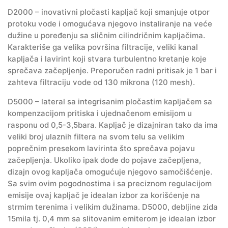
D2000 – inovativni pločasti kapljač koji smanjuje otpor
protoku vode i omogućava njegovo instaliranje na veće
dužine u poređenju sa sličnim cilindričnim kapljačima.
Karakteriše ga velika površina filtracije, veliki kanal
kapljača i lavirint koji stvara turbulentno kretanje koje
sprečava začepljenje. Preporučen radni pritisak je 1 bar i
zahteva filtraciju vode od 130 mikrona (120 mesh).
D5000 – lateral sa integrisanim pločastim kapljačem sa
kompenzacijom pritiska i ujednačenom emisijom u
rasponu od 0,5-3,5bara. Kapljač je dizajniran tako da ima
veliki broj ulaznih filtera na svom telu sa velikim
poprečnim presekom lavirinta što sprečava pojavu
začepljenja. Ukoliko ipak dođe do pojave začepljena,
dizajn ovog kapljača omogućuje njegovo samočišćenje.
Sa svim ovim pogodnostima i sa preciznom regulacijom
emisije ovaj kapljač je idealan izbor za korišćenje na
strmim terenima i velikim dužinama. D5000, debljine zida
15mila tj. 0,4 mm sa slitovanim emiterom je idealan izbor