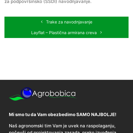
za podpovršinsko (SSDI) navodnjavanje.
Trake za navodnjavanje
Layflat – Plastična armirana creva
Mi smo tu da Vam obezbedimo SAMO NAJBOLJE!
Naš agronomski tim Vam je uvek na raspolaganju,
počevši od projektovanja zasada, preko izvođenja