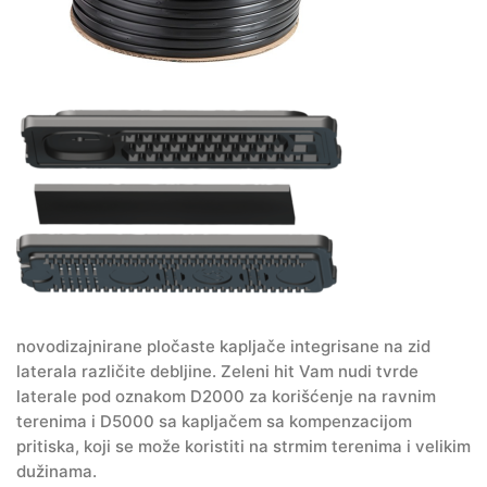
novodizajnirane pločaste kapljače integrisane na zid
laterala različite debljine. Zeleni hit Vam nudi tvrde
laterale pod oznakom D2000 za korišćenje na ravnim
terenima i D5000 sa kapljačem sa kompenzacijom
pritiska, koji se može koristiti na strmim terenima i velikim
dužinama.