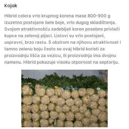
Kojak
Hibrid celera vrlo krupnog korena mase 800-900 g
izuzetno postojane bele boje, vrlo dugog skladištenja.
Svojom atraktivnošću zadebljali koren posebno privlači
kupce na zelenoj pijaci. Listovi su vrlo postojani,
uspravni, brzo rastu. S obzirom na njihovu atraktivnost i
tamno zelenu boju često se ovaj hibrid koristi za
proizvodnju lišća za vezicu, ili proizvodnja ima dvojnu
namenu. Hibrid pokazuje visoku otpornost na septoriju.