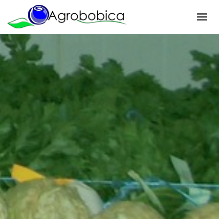
POČETNA
O NAMA
PROIZVODI
NAŠI PROJEKTI
NOVOSTI
GALERIJA
KONTAKT