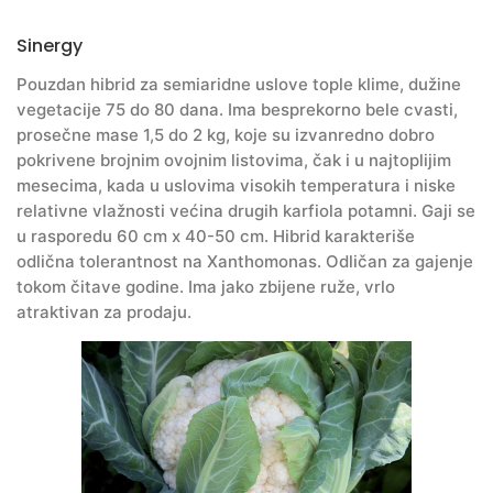
Sinergy
Pouzdan hibrid za semiaridne uslove tople klime, dužine
vegetacije 75 do 80 dana. Ima besprekorno bele cvasti,
prosečne mase 1,5 do 2 kg, koje su izvanredno dobro
pokrivene brojnim ovojnim listovima, čak i u najtoplijim
mesecima, kada u uslovima visokih temperatura i niske
relativne vlažnosti većina drugih karfiola potamni. Gaji se
u rasporedu 60 cm x 40-50 cm. Hibrid karakteriše
odlična tolerantnost na Xanthomonas. Odličan za gajenje
tokom čitave godine. Ima jako zbijene ruže, vrlo
atraktivan za prodaju.