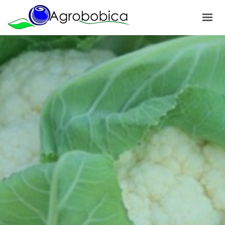
POČETNA
O NAMA
PROIZVODI
NAŠI PROJEKTI
NOVOSTI
GALERIJA
KONTAKT