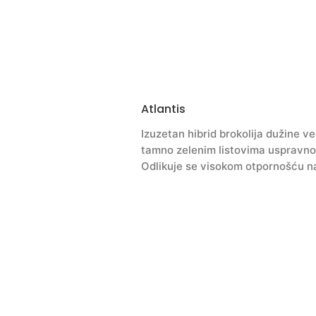
Atlantis
Izuzetan hibrid brokolija dužine v
tamno zelenim listovima uspravnog
Odlikuje se visokom otpornošću na