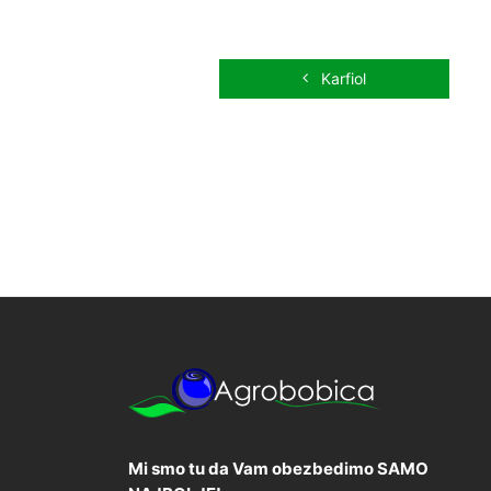
Karfiol
Mi smo tu da Vam obezbedimo SAMO