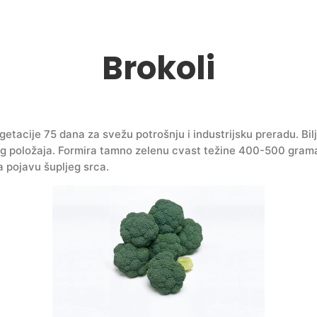
Brokoli
egetacije 75 dana za svežu potrošnju i industrijsku preradu. Bi
 položaja. Formira tamno zelenu cvast težine 400-500 grama, 
 pojavu šupljeg srca.