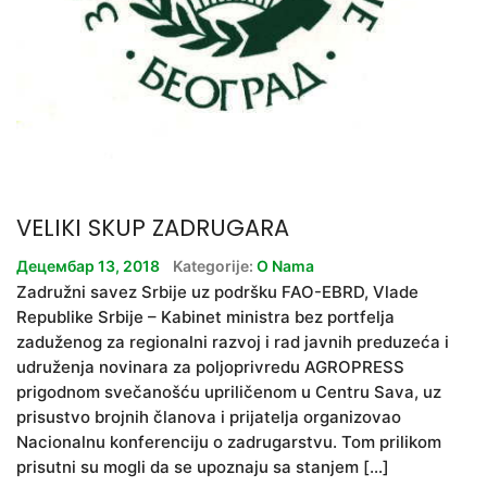
VELIKI SKUP ZADRUGARA
Децембар 13, 2018
Kategorije:
O Nama
Zadružni savez Srbije uz podršku FAO-EBRD, Vlade
Republike Srbije – Kabinet ministra bez portfelja
zaduženog za regionalni razvoj i rad javnih preduzeća i
udruženja novinara za poljoprivredu AGROPRESS
prigodnom svečanošću upriličenom u Centru Sava, uz
prisustvo brojnih članova i prijatelja organizovao
Nacionalnu konferenciju o zadrugarstvu. Tom prilikom
prisutni su mogli da se upoznaju sa stanjem […]