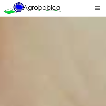
POČETNA
O NAMA
PROIZVODI
NAŠI PROJEKTI
NOVOSTI
GALERIJA
KONTAKT