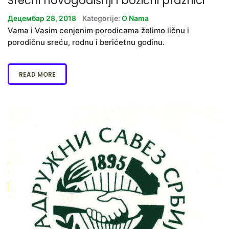
Srećni novogodišnji i božićni praznici
Децембар 28, 2018
Kategorije:
O Nama
Vama i Vasim cenjenim porodicama želimo ličnu i
porodičnu sreću, rodnu i berićetnu godinu.
READ MORE