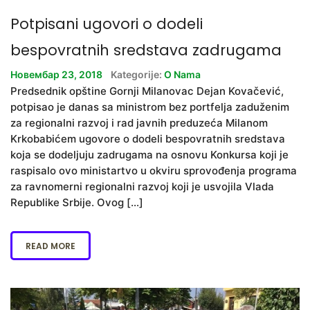
Potpisani ugovori o dodeli
bespovratnih sredstava zadrugama
Новембар 23, 2018
Kategorije:
O Nama
Predsednik opštine Gornji Milanovac Dejan Kovačević,
potpisao je danas sa ministrom bez portfelja zaduženim
za regionalni razvoj i rad javnih preduzeća Milanom
Krkobabićem ugovore o dodeli bespovratnih sredstava
koja se dodeljuju zadrugama na osnovu Konkursa koji je
raspisalo ovo ministartvo u okviru sprovođenja programa
za ravnomerni regionalni razvoj koji je usvojila Vlada
Republike Srbije. Ovog […]
READ MORE