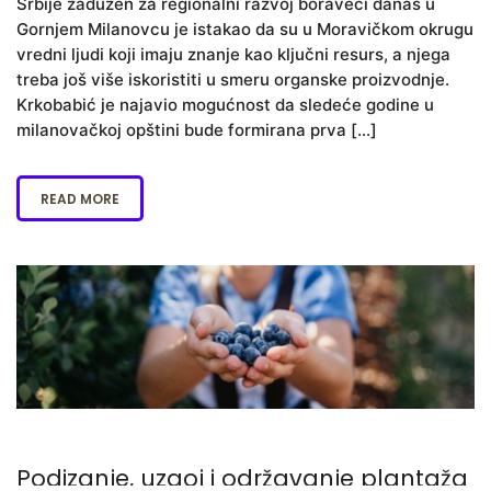
Srbije zadužen za regionalni razvoj boraveći danas u
Gornjem Milanovcu je istakao da su u Moravičkom okrugu
vredni ljudi koji imaju znanje kao ključni resurs, a njega
treba još više iskoristiti u smeru organske proizvodnje.
Krkobabić je najavio mogućnost da sledeće godine u
milanovačkoj opštini bude formirana prva […]
READ MORE
Podizanje, uzgoj i održavanje plantaža